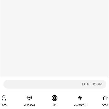
ראשי
האשטאגים
דיווח
צבע אדום
אישי