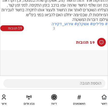
להתחקות אחר זהות החשוד (25, אשקלון) שהיה במנוסה, וכן חקרו את 
בת זוגו שלפי החשד שהתה עמו ברכב בזמן התקיפה. לפני זמן קצר, 
הצליחו השוטרים לאתר את החשוד ולעצור אותו לחקירה בחשד לעבירות 
המיוחסות לו, שבסיומה יוחלט האם להביאו בפני בימ"ש.
צילום: דוברות המשטרה
# פלילים
# אשקלון
# אירוע_דקירה
3
19 תגובות
19 תגובות
ראשי
האשטאגים
דיווח
צבע אדום
אישי