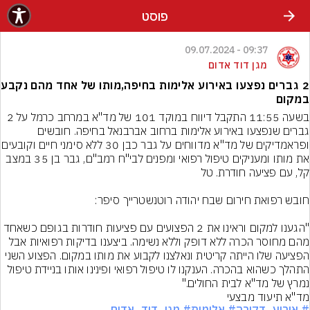
פוסט
09:37 - 09.07.2024
מגן דוד אדום
2 גברים נפצעו באירוע אלימות בחיפה,מותו של אחד מהם נקבע
במקום
בשעה 11:55 התקבל דיווח במוקד 101 של מד"א במרחב כרמל על 2 
גברים שנפצעו באירוע אלימות ברחוב אברבנאל בחיפה. חובשים 
ופראמדיקים של מד"א מדווחים על גבר כבן
את מותו ומעניקים טיפול רפואי ומפנים לבי"ח רמב"ם, גבר בן 35 במצב 
"הגענו למקום וראינו את 2 הפצועים עם פציעות חודרות בגופם כשאחד 
מהם מחוסר הכרה ללא דופק וללא נשימה. ביצענו בדיקות רפואיות אבל 
הפציעה שלו הייתה קריטית ונאלצנו לקבוע את מותו במקום. הפצוע השני 
התהלך כשהוא בהכרה. הענקנו לו טיפול רפואי ופינינו אותו בניידת טיפול 
נמרץ של מד"א לבית החולים."
מד"א תיעוד מבצעי
# אירוע_דקירה
# אלימות
# מגן_דוד_אדום