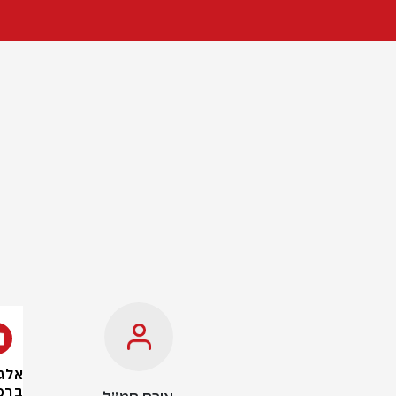
אלג'
ברפ