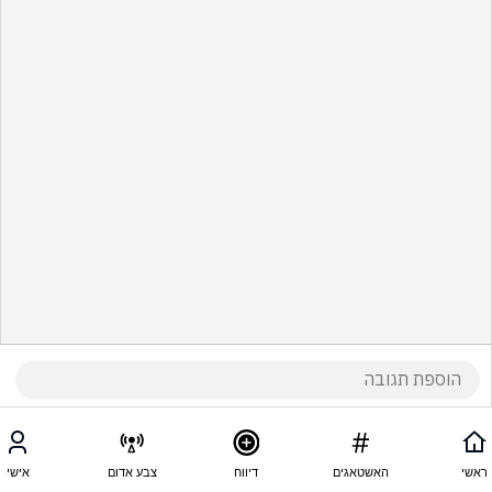
ראשי
האשטאגים
דיווח
צבע אדום
אישי