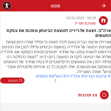
פוסט
18:18 - 02.02.2024
מערכת חמ״ל
ארה"ב: הצעת אלג'יריה למועצת הביטחון מסכנת את עסקת
החטופים
שגרירת ארצות הברית באום לינדה תומס-גרינפילד אמרה היום (שישי) 
שטיוטת ההצעה של אלג'יריה במועצת הביטחון עלולה לסכן את המגעים 
הרגישים להשגת עסק
שלחה את הטיוטה לחברות המועצה ביום רביעי. "הצעת ההחלטה הזו 
עלולה לסכן את המאמצים הדיפלומטייים להבטיח שחרור של החטופים 
והפסקת אש ממושכת, שלה זקוקים כל כך אזרחים פלסטיניים ועובדי 
סיוע", אמרה השגרירה.
# ארצות הברית
# אלג'יריה
# האו"ם
# חטופים
2
15 תגובות
15 תגובות