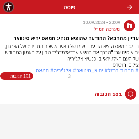
פוסט
20:09 - 10.09.2024
מערכת חמ״ל
עדיין מתחבא? ההודעה שהוציא מנהיג חמאס יחיא סינוואר
חריג: חמאס הוציא הודעה בשמו של ראש הלשכה המדינית של הארגון, 
יחיא סינוואר: "מברך את הנשיא עבדאלמדג'יד טבון על האמון המחודש 
של העם האלג'יראי בו כנשיא אלג'יריה"
צילום: רויטרס
# חרבות ברזל
# יחיא_סינוואר
# אלג'יריה
# חמאס
3
101 תגובות
101 תגובות