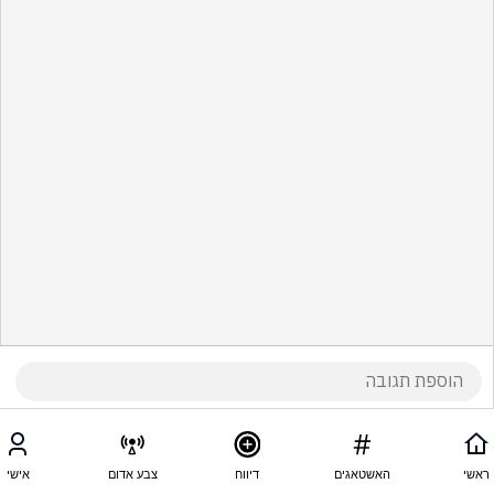
ראשי
האשטאגים
דיווח
צבע אדום
אישי