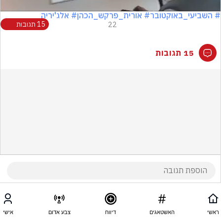
# השביעי_באוקטובר
# אורית_פרקש_הכהן
# אלג'יריה
22
15 תגובות
15 תגובות
ראשי
האשטאגים
דיווח
צבע אדום
אישי