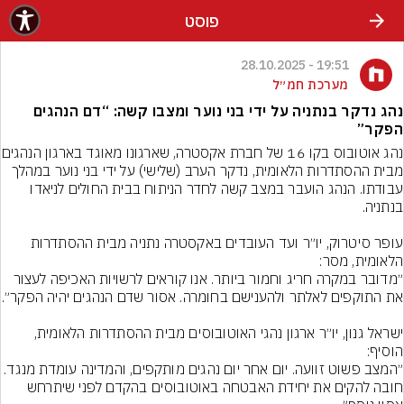
פוסט
19:51 - 28.10.2025
מערכת חמ״ל
נהג נדקר בנתניה על ידי בני נוער ומצבו קשה: “דם הנהגים
הפקר”
נהג אוטובוס בקו 16 של חב
מבית ההסתדרות הלאומית, נדקר הערב (שלישי) על ידי בני נוער במהלך 
עבודתו. הנהג הועבר במצב קשה לחדר הניתוח בבית החולים לניאדו 
עופר סיטרוק, יו״ר ועד העובדים באקסטרה נתניה מבית ההסתדרות 
״מדובר במקרה חריג וחמור ביותר. אנו קוראים לרשויות האכיפה לעצור 
ישראל גנון, יו״ר ארגון נהגי האוטובוסים מבית ההסתדרות הלאומית, 
״המצב פשוט זוועה. יום אחר יום נהגים מותקפים, והמדינה עומדת מנגד. 
חובה להקים את יחידת האבטחה באוטובוסים בהקדם לפני שיתרחש 