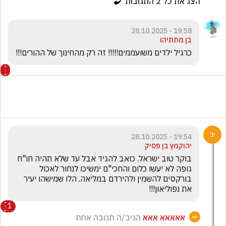
הצג את כל
2
התגובות
19:58 - 28.10.2025
בן מתתיהו
כרגיל ילדים משועממים!!!!! זה רק מהחינוך של ההורים!!!
19:54 - 28.10.2025
יהוקמץ בן פסיק
בוקר טוב ישראל. כואב להגיד אבל עד שלא תהיה חו"ח 
גופה לא יעשו כלום והחכי"ם ימשיכו לנחור לאכול 
בורקסים להשמין ולהירדם במליאה. הלו שמישהו יעיר 
את נפוליאון!!!
1
אאאאא אאא
הגיב/ה תגובה אחת