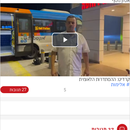
אסון נוסף״
Play
Video
קרדיט: ההסתדרות הלאומית
# אלימות
5
27 תגובות
27 תגובות