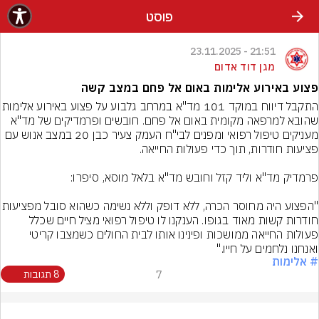
פוסט
21:51 - 23.11.2025
מגן דוד אדום
פצוע באירוע אלימות באום אל פחם במצב קשה
התקבל דיווח במוקד 101 מד"א במרחב גלבוע על פצ
שהובא למרפאה מקומית באום אל פחם. חובשים ופרמדיקים של מד"א 
מעניקים טיפול רפואי ומפנים לבי"ח העמק צעיר כבן 20 במצב אנוש עם 
"הפצוע היה מחוסר הכרה, ללא דופק וללא נשימה
חודרות קשות מאוד בגופו. הענקנו לו טיפול רפואי מציל חיים שכלל 
פעולות החייאה ממושכות ופינינו אותו לבית החולים כשמצבו קריטי 
ואנחנו נלחמים על חייו."
# אלימות
7
8 תגובות