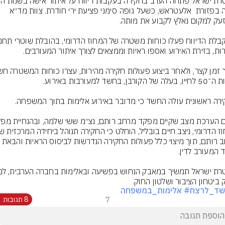
לחייה בפזורת  אלעטראש, כשעל גופה סימני פציעת ירי חודרת. צוות מד״א 
ק ביטחון הציבור ושלטון החוק.
שד_לרצח
# אלימות_במשפחה
7
8 תגובות