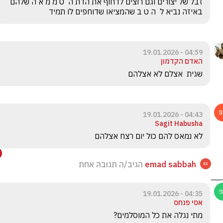
זבל של יצורים וגם רוצים לדחוף את הדת ה  ט מ מ א ה שלהם 
באיזה נביא ל  ה ט ב שהמציאו שדוחפים לו תמיד
04:59 - 19.01.2026
האדם הקדמון
שגית  אצלם לא אצלהם 
04:43 - 19.01.2026
Sagit Habusha
לא נמאס להם כול יום רצח אצלהם 
emad sabbah
הגיב/ה תגובה אחת
04:35 - 19.01.2026
אסי פנחס
מתי נגלה את כל המוסלמים?