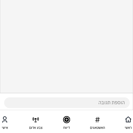
ראשי
האשטאגים
דיווח
צבע אדום
אישי