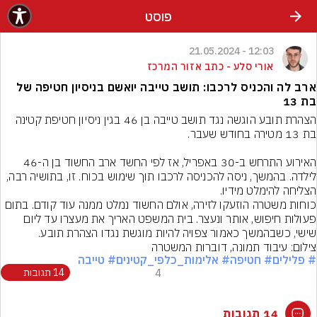
פוסט
12:03 - 21.05.2024
אורי סלע - כתב אזור המרכז
ארב לה והכניס לרכבו: תושב טייבה יואשם בניסיון חטיפה של
בת 13
הצהרת תובע הוגשה נגד תושב טייבה בן 46 בגין ניסיון חטיפת קטינה 
האירוע התרחש ב-30 באפריל, אז לפי החשד ארב החשוד בן ה-46 
לילדה. בהמשך, ניסה להכניסה לרכבו תוך שימוש בכוח. זו, בתושיה רבה, 
הצליחה להימלט מידיו.
כוחות משטרה הוזעקו לזירה, אולם החשוד נמלט ממנה עוד קודם. בתום 
פעולות חיפוש, אותר ונעצר. בית המשפט האריך את מעצרו עד ליום 
שישי, כשבהמשך כאמור צפויה להיות מוגשת נגדו הצהרת תובע.
צילום: עיבוד תמונה, דוברות המשטרה
# פלילים
# חטיפה
# אלימות_כלפי_קטינים
# טייבה
4
14 תגובות
14 תגובות