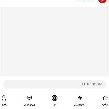
ראשי
האשטאגים
דיווח
צבע אדום
אישי