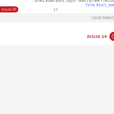
ים מעל ראש העין ושערי תקווה, פיצוץ נשמע באלעד.
ש_העין
# אלעד
15
29 תגובות
29 תגובות