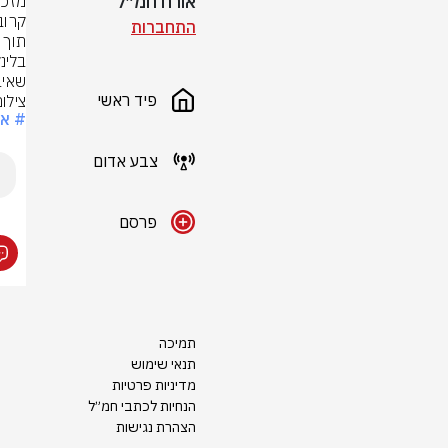
אורח חמ״ל
התחברות
תוך 
שאיב
פיד ראשי
צילום
# אנ
צבע אדום
פרסם
תמיכה
תנאי שימוש
מדיניות פרטיות
הנחיות לכתבי חמ״ל
הצהרת נגישות