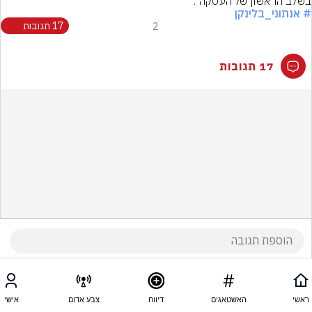
בשלב הראשון של העסקה".
# אנתוני_בלינקן
2
17 תגובות
17 תגובות
ראשי
האשטאגים
דיווח
צבע אדום
אישי