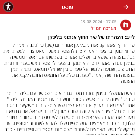
פוסט
17:05 - 19.08.2024
מערכת חמ״ל
לייב: הצהרתו של שר החוץ אנתוני בלינקן
שר החוץ האמריקני אנתוני בלינקן אמר היום (שני) כי "נתניהו אמר לי 
שהוא תומך בהצעה האמריקbית להפסקת אש, חמאס צריך לעשות זאת 
גם". בהצהרה שנשא בירושלים, אמר כי בפגישתו עם ראש הממשלה 
בנימין נתניהו נאמר לו כי הוא תומך בהצעה להפסקת אש בעזה והחזרת 
החטופים, שנועדה לגשר על פערים בין ישראל לחמאס. "נתניהו תמך 
בהצעה החדשה", אמר. "כעת מוטלת על החמאס החובה לקבל את 
ראש הממשלה בנימין נתניהו מסר גם הוא כי הפגישה עם בלינקן הייתה 
טובה. "הייתה לי היום פגישה טובה וחשובה עם מזכיר המדינה בלינקן", 
אמר. "אני מאוד מעריך את המאמצים שארצות-הברית משקיעה בהגנה 
אזורית מול הציר האיראני. זה חשוב כמובן למדינת ישראל. אני גם מאוד 
מעריך את ההבנה שארצות-הברית גילתה לאינטרסים ביטחוניים חיוניים 
שלנו, תוך כדי המאמצים המשותפים שלנו להביא לשחרור חטופינו. ואני 
מבקש להדגיש: מאמצים לשחרור מקסימום מספר חטופים חיים - כבר 