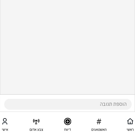
ראשי
האשטאגים
דיווח
צבע אדום
אישי