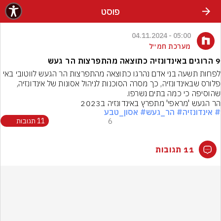
פוסט
05:00 - 04.11.2024
מערכת חמ״ל
9 הרוגים באינדונזיה כתוצאה מהתפרצות הר געש
לפחות תשעה בני אדם נהרגו כתוצאה מהתפרצות הר הגעש לווטובי באי 
פלורס שבאינדונזיה, כך מסרה הסוכנות לניהול אסונות של אינדונזיה, 
שהוסיפה כי כמה בתים נשרפו.
הר הגעש 'מראפי' מתפרץ באינדונזיה ב2023
# אינדונזיה
# הר_געש
# אסון_טבע
6
11 תגובות
11 תגובות