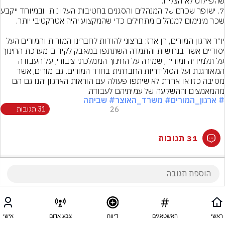
7. ⁠ישופר שכרם ש
יו״ר ארגון המורים, רן ארז: ברצוני להודות לחברינו המורות והמורים העל 
יסודיים אשר בנחישות והתמדה השתתפו במאבק לקידום מערכת החינוך 
על תלמידיה ומוריה, שמירה על החינוך הממלכתי ציבורי, על העבודה 
המאורגנת ועל הסולידריות החברתית בחדר המורים. גם מורים, אשר 
מסיבה כזו או אחרת לא שיתפו פעולה עם הוראות הארגון יהנו גם הם 
מהמאמצים וההשקעה של עמיתיהם לעבודה.
# ארגון_המורים
# משרד_האוצר
# שביתה
26
31 תגובות
31 תגובות
ראשי
האשטאגים
דיווח
צבע אדום
אישי