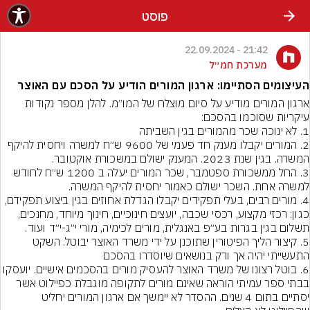
פוסט
21:42 - 22.09.2024
מערכת חמ״ל
העיצומים הסתיימו: ארגון המורים הודיע על הסכם עם האוצר
ארגון המורים מודיע על סיום מוצלח של המו״מ. להלן מספר נקודות 
2. ⁠המורים יקבלו מענק חד פעמי של 9600 ש״ח למשרה ויחסית להיקף 
3. ⁠החל ממשכורת ספטמבר, שכר המורים יעלה ב 1200 ש״ח לחודש 
4. ⁠מורים רבים, בעלי תפקידים יקבלו הגדלת אחוזים בגין ביצוע תפקידם, 
כגון: רכזי מקצוע, רכסי שכבה, יועצים חינוכיים, חינוך מיוחד, מחנכים, 
5. ⁠קיצור הליך הפיטורין שתוכנן על ידי משרד האוצר יבוטל. השקט 
6. ⁠בוטל רצונו של משרד האוצר להעסיק מורים בהסכמים אישיים. יועסקו 
בבתי ספר עמיתי הוראה שאינם מורים לתקופה מוגבלת כפיילוט אשר 
יסתיים בתום 4 שנים. ההסדר לא יימשך אם ארגון המורים יחליט 