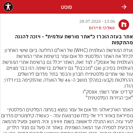
פוסט
13:06 - 28.07.2024
וואלה! תיירות
אתר בעזה הוכרז כ"אתר מורשת עולמית" - ויזכה להגנה
מהתקפות
ועדת המורשת העולמית (WHC) של האו"ם החליטה ביום שישי האחרון 
לכלול את האתר הפלסטיני תל אום עמר ברשימת אתרי המורשת 
העולמית של אונסק"ו. לצד זאת, האתר ייכלל גם ברשימת אתרי המורשת 
העולמית בסיכון, שבו "מככבת" גם ירושלים. ברשימה הזו כבר מצויים 
עוד שני אתרים פלסטינייח: חברון והכפר בתיר מדרום לירושלים. 
ההחלטות נקבעו במהלך מושב ה-46 של הוועדה, שהתקיימה בניו דלהי, 
הודו.
קרדיט: אתר רשמי, אונסק''ו
האתר הארכיאולוגי תל אום אל עמר נמצא במחנה הפליטים הפלסטיני 
נוסייראת באזור דיר אל-בלח שברצועת עזה - כעשרה קילומטרים מ
לעיר עזה. הוא התגלה לראשונה בשנת 1999 והיה מיושב ופעיל מהמאה 
הרביעית לספירה ועד המאה השמינית. באתר זה פעל גם מנזר הילריון, 