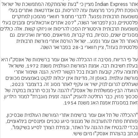
אתר Indian Express מציין כי "בעת שהמתקפה המתמשכת של ישראל 
הופכת חלק ניכר מרצועת עזה להריסות, גם אנדרטאות ואתרים בעלי 
משמעות תרבותית נפגעו". לדברי מחמוד חווארי מהמכון למחקרים 
פלסטיניים, נכון לפברואר השנה, "207 אתרים ארכאולוגיים ומבנים בעלי 
משמעות תרבותית והיס
מסגדים ישנים, כנסיות, בתי קברות, מוזיאונים, ספריות וארכיונים. גם 
האתר תל אום עמר נפגע... ישראל הורסת אתרי מורשת תרבותית 
על פי הדיווח, מסיבה זו ההכללה של אום עמר ברשימות של אונסק"ו היא 
בעלת חשיבות רבה. אמנת המורשת העולמית משנת 1972, שישראל 
חתומה עליה, קובעת חובות בכל הקשור לזיהוי, הגנה ושימור אתרי 
מורשת עולמית. באופן זה, מדינות אינן יכולות לנקוט באמצעים מכוונים 
שעלולים לגרום לנזק ישיר או עקיף לאתר מסוג זה. בדצמבר 2023, 
הוועדה הבין-ממשלתית של אונסק"ו להגנה על נכסי תרבות במקרה של 
סכסוך מזוין, כבר החליטה להעניק "הגנה זמנית מוגברת" למנזר הילריון. 
"ההכללה של תל אום עמר ברשימת אתרי המורשת העולמית שבסיכון, 
פותחת פתח להתערבות של מנגנוני סיוע טכניים ופיננסיים בינלאומיים, 
בכדי להבטיח את ההגנה על האתר, ובמידת הצורך לסייע בשיקומו", 