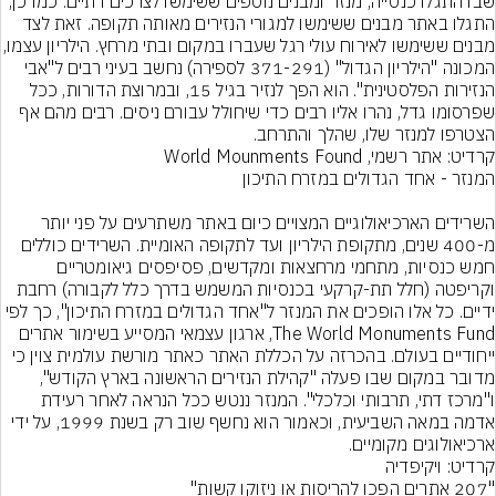
שבו התגלו כנסייה, מנזר ומבנים נוספים ששימשו לצרכים דתיים. כמו כן, 
התגלו באתר מבנים ששימשו למגורי הנזירים מאותה תקופה. זאת לצד 
מבנים ששימשו לאירוח עולי רגל שעברו במקום ובתי מ
המכונה "הילריון הגדול" (371-291 לספירה) נחשב בעיני רבים ל"אבי 
הנזירות הפלסטינית". הוא הפך לנזיר בגיל 15, ובמרוצת הדורות, ככל 
שפרסומו גדל, נהרו אליו רבים כדי שיחולל עבורם ניסים. רבים מהם אף 
הצטרפו למנזר שלו, שהלך והתרחב.
קרדיט: אתר רשמי, World Mounments Found
השרידים הארכיאולוגיים המצויים כיום באתר משתרעים על פני יותר 
מ-400 שנים, מתקופת הילריון ועד לתקופה האומיית. השרידים כוללים 
חמש כנסיות, מתחמי מרחצאות ומקדשים, פסיפסים גיאומטריים 
וקריפטה (חלל תת-קרקעי בכנסיות המשמש בדרך כלל לקבורה) רחבת 
ידיים. כל אלו הופכים את המנזר ל"אחד הגדולים במזרח התיכון", כך לפי 
The World Monuments Fund, ארגון עצמאי המסייע בשימור אתרים 
ייחודיים בעולם. בהכרזה על הכללת האתר כאתר מורשת עולמית צוין כי 
מדובר במקום שבו פעלה "קהילת הנזירים הראשונה בארץ הקודש", 
ו"מרכז דתי, תרבותי וכלכלי". המנזר ננטש ככל הנראה לאחר רעידת 
אדמה במאה השביעית, וכאמור הוא נחשף שוב רק בשנת 1999, על ידי 
ארכיאולוגים מקומיים.
קרדיט: ויקיפדיה