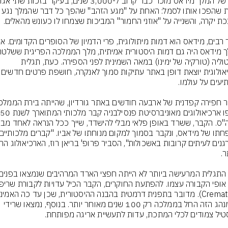
באנטוליה (טורקיה של ימינו) במאה השמינית לפני הספירה. כעת, תגלית 
ארכיאולוגית יוצאת דופן באתר עתיק
שהמנהג הזה החל בממלכה רק 100 שנים מאוחר יותר. בנוסף, נמצאו שרידי 