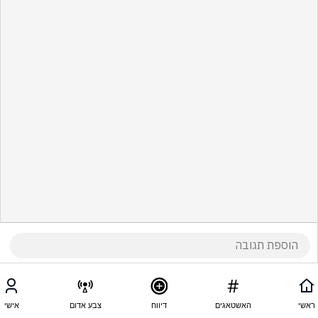
ראשי
האשטאגים
דיווח
צבע אדום
אישי