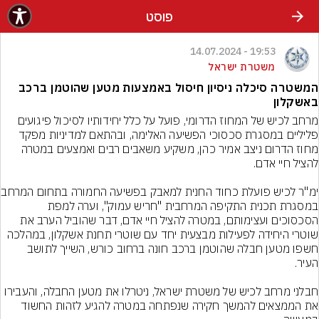
פוסט
19:53 - 14.07.2024
משטרת ישראל
המשטרה סיכלה ניסיון חיסול באמצעות מטען שהוטמן ברכב
באשקלון
מרחב לכיש של המחוז הדרומי, פועל על כלל יחידותיו לסיכול פיגועים 
פליליים במסגרת סכסוכי הפשיעה האלימה, ובהתאם למדיניות מפקד 
מחוז הדרום ניצב אמיר כהן, משקיע משאבים רבים ואמצעים במטרה 
ימ"ר לכיש פועלת כחוד
במסגרת תכנית התקיפה המרחבית "חריש עמוק", וערה למפת 
הסכסוכים ועצימותם, במטרה להציל חיי אדם, דבר שהוביל הערב את 
שוטרי היחידה לפעילות מבצעית יחד עם שוטרי תחנת אשקלון, במהלכה 
חשפו מטען חבלה שהוטמן ברכב חונה ברחוב כורש, השייך לתושב 
חבלני מרחב לכיש של משטרת ישראל, ניטרלו את מטען החבלה, והעבירו 
את הממצאים להמשך חקירה שנפתחה במטרה להגיע לזהות החשוד 