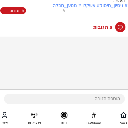
במעשה.
# ניסיון_חיסול
# אשקלון
# מטען_חבלה
6
5 תגובות
5 תגובות
ראשי
האשטאגים
דיווח
צבע אדום
אישי