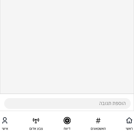
ראשי
האשטאגים
דיווח
צבע אדום
אישי