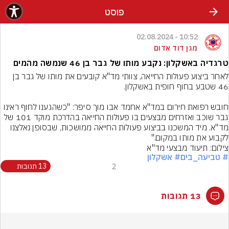
פוסט
10:52 - 02.08.2024
מגן דוד אדום
טרגדיה באשקלון: נקבע מותו של גבר בן 46 שנמשה מהמים
לאחר ביצוע פעולות החייאה, צוותי מד"א קובעים את מותו של גבר בן 
חובש רפואת חירום במד"א אחמד אבו מוך סיפר: "כשהגענו לחוף ראינו 
גבר שוכב ואזרחים מבצעים בו פעולות החייאה בהדרכת מוקד 101 של 
מד"א. מיד המשכנו בביצוע פעולות החייאה ממושכות, שבסופן נאלצנו 
לקבוע את מותו במקום."
צילום: תיעוד מבצעי מד"א
# טביעה_בים
# אשקלון
2
13 תגובות
13 תגובות