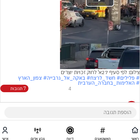
Play
Video
צילום: לפי סעיף 27א' לחוק זכויות יוצרים
# פלילים
# חשד_לרצח
# באקה_אל_גרבייה
# צפון_הארץ
# האלימות_בחברה_הערבית
4
7 תגובות
7 תגובות
ראשי
האשטאגים
דיווח
צבע אדום
אישי