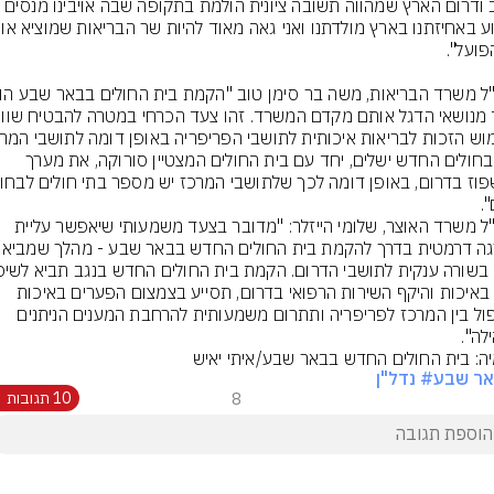
הנגב ודרום הארץ שמהווה תשובה ציונית הולמת בתקופה שבה אויבינו 
בית בחולים החדש ישלים, יחד עם בית החולים המצטיין סורוקה, את מערך 
מנכ"ל משרד האוצר, שלומי הייזלר: "מדובר בצעד משמעותי שיאפשר עליית 
מדרגה דרמטית בדרך להקמת בית
ניכר באיכות והיקף השירות הרפואי בדרום, תסייע בצמצום הפערים באיכות 
הטיפול בין המרכז לפריפריה ותתרום משמעותית להרחבת המענים הניתנים 
לה".
ה: בית החולים החדש בבאר שבע/איתי יאיש
אר שבע
# נדל"ן
8
10 תגובות