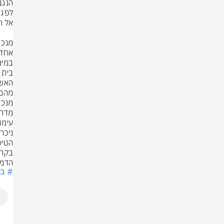
בקהי
הדמי
# ב