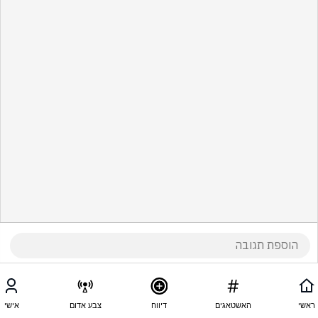
ראשי
האשטאגים
דיווח
צבע אדום
אישי