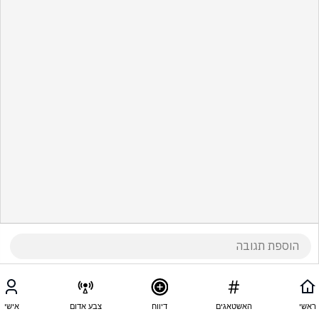
ראשי
האשטאגים
דיווח
צבע אדום
אישי