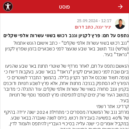
פוסט
12:17 - 25.09.2024
יניר יגנה, כתב דרום
נתפס על חם: פרץ לקניון וגנב רכוש בשווי עשרות אלפי שקלים
"גנב רכוש בשווי עשרות אלפי שקלים" - כתב אישום הוגש אתמול 
(שלישי) נגד תושב באר שבע שנעצר לפני כשבועיים בזמן שפרץ לקניון 
הנאשם נתפס על חם, לאחר מרדף של שוטרי תחנת באר שבע שהגיעו 
ביום שבת לפני כשבועיים לקניון "גראנד" בבאר שבע, בעקבות דיווח כי 
נצפה חשוד שנכנס אל תוך הקניון בלילה. בהמשך התברר לשוטרים כי 
הפורץ לא הסתפק בגניבה מחנות אחת, אלא פרץ לשבע חנויות ודוכנים 
בקניון וגנב סחורה בשווי של עשרות אלפי שקלים. עוד התגלה כי מדובר 
בתושב העיר שרק ימים קודם לתפיסתו פרץ למספר נוסף של חנויות 
בעיר.
קרדיט: אתר רשמי
מרחב נגב של המשטרה מספרים כי מתחילת 2024 ישנה ירידה בהיקף 
של 40% בפשיעה בעבירות רכוש, ביחס לשנה שעברה בבאר שבע. 
במקביל אומרים כי ישנה עלייה בסיכויי העבריין להיתפס ולעמוד לדין, 