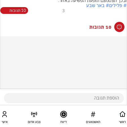
ובכך תצטמצם תופעת הפשיעה באזור.
# פלילים
# באר שבע
3
10 תגובות
10 תגובות
ראשי
האשטאגים
דיווח
צבע אדום
אישי