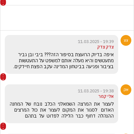
19:39 - 11.03.2025
צדק צדק
איפה בדיוק הרועצת בסיפור הזה??? ביבי ובן גביר 
מתעטשים והיא מעלה אותם למשפט על התעטשות 
בציבור ופגיעה בביטחון המדינה עקב הפצת חיידקים. 
19:38 - 11.03.2025
אלי קמר
לעצור  את  המרצה  השמאלני  הכלב  נובח  של  המחנה  
האדום   לסגור  את  המקום  לעצור  את  כול  המרצים  
ההנהלה  דחוף  כבר  הלילה  לפדוט  על  בתהם  