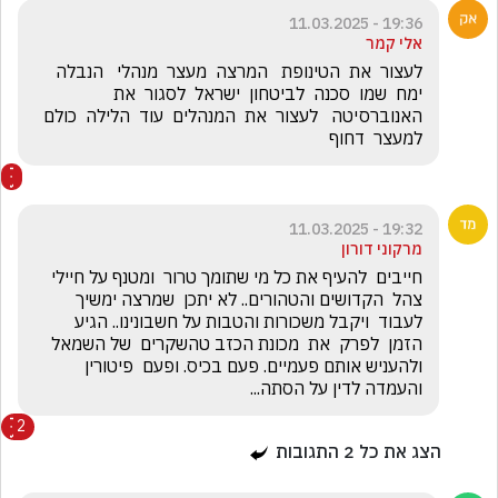
19:36 - 11.03.2025
אלי קמר
לעצור  את  הטינופת   המרצה  מעצר  מנהלי   הנבלה  
ימח  שמו  סכנה  לביטחון  ישראל  לסגור  את  
האנוברסיטה   לעצור  את  המנהלים  עוד  הלילה  כולם  
למעצר  דחוף  
19:32 - 11.03.2025
מרקוני דורון
חייבים  להעיף את כל מי שתומך טרור  ומטנף על חיילי  
צהל  הקדושים והטהורים.. לא יתכן  שמרצה ימשיך 
לעבוד  ויקבל משכורות והטבות על חשבונינו.. הגיע  
הזמן  לפרק  את  מכונת הכזב טהשקרים  של השמאל 
ולהעניש אותם פעמיים. פעם בכיס. ופעם  פיטורין 
והעמדה לדין על הסתה...
2
הצג את כל
2
התגובות