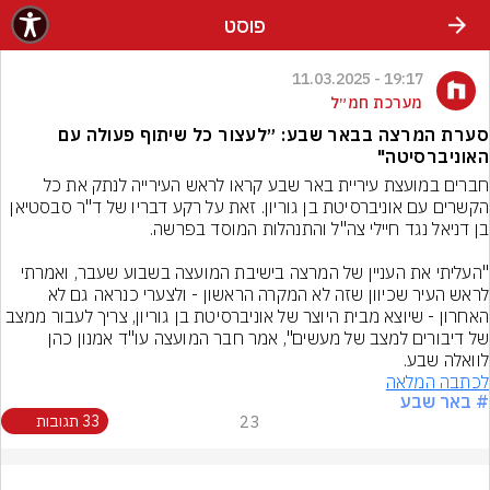
פוסט
19:17 - 11.03.2025
מערכת חמ״ל
סערת המרצה בבאר שבע: ״לעצור כל שיתוף פעולה עם
האוניברסיטה"
חברים במועצת עיריית באר שבע קראו לראש העירייה לנתק את כל 
הקשרים עם אוניברסיטת בן גוריון. זאת על רקע דבריו של ד"ר סבסטיאן 
"העליתי את העניין של המרצה בישיבת המועצה בשבוע שעבר, ואמרתי 
לראש העיר שכיוון שזה לא המקרה הראשון - ולצערי כנראה גם לא 
האחרון - שיוצא מבית היוצר של אוניברסיטת בן גוריון, צריך לעבור ממצב 
של דיבורים למצב של מעשים", אמר חבר המועצה עו"ד אמנון כהן 
לוואלה שבע.
לכתבה המלאה
# באר שבע
23
33 תגובות