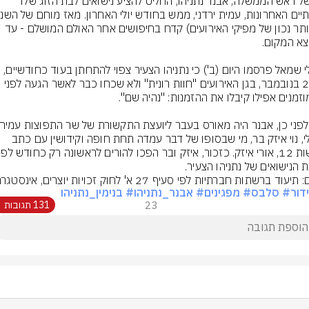
בנו של ראש הממשלה, אבנר נתניהו, החליט להציע נישואים לבת הזוג שלו 
(או יותר נכון של מפיקי האירועים) קדח בחיפושים אחר האולם המושלם - עד 
פעילי שמאל פרסמו היום (ב') כי נתניהו הצעיר צפוי להתחתן בעוד כחודשיים, 
ב-26 בנובמבר, בגן האירועים "חוות רונית" ולא שכחו כבר לאשר הגעה לפני 
שיקלי, נוי איזק בר, מי שבסופו של דבר עמדה תחת חופה וקידושין עם כתב 
 הנישואים של נתניהו הצעיר.
יעוד ברשתות חברתיות לפי סעיף 27 א' לחוק זכויות יוצרים, אינסטגרם
דור
# סלבס
# מפגינים
# אבנר_נתניהו
# בנימין_נתניהו
23
131 תגובות