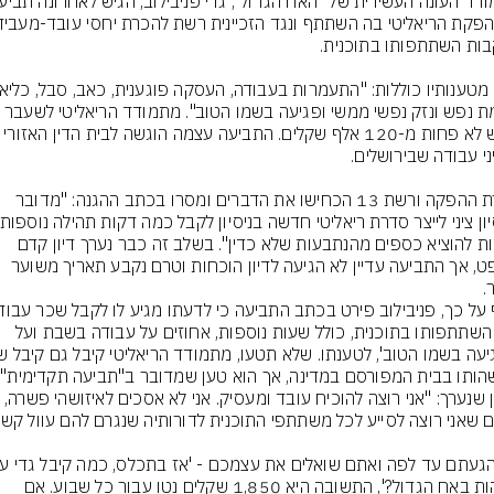
עוגמת נפש ונזק נפשי ממשי ופגיעה בשמו הטוב". מתמודד הריאליטי לשע
דורש לא פחות מ-120 אלף שקלים. התביעה עצמה הוגשה לב
חברת ההפקה ורשת 13 הכחישו את הדברים ומסרו בכתב ההגנה: "מדובר 
ולנסות להוציא כספים מהנתבעות שלא כדין". בשלב זה כבר נערך דיון קדם 
משפט, אך התביעה עדיין לא הגיעה לדיון הוכחות וטרם נקבע תאריך משוער 
.
בגין השתתפותו בתוכנית, כולל שעות נוספות, אחוזים על עבודה בשבת ועל 
על 
בדיון שנערך: "אני רוצה להוכיח עובד ומעסיק. אני לא אסכים לאיזושהי פשר
השהות באח הגדול?', התשובה היא 1,850 שקלים נטו עבור כל שבוע. אם 