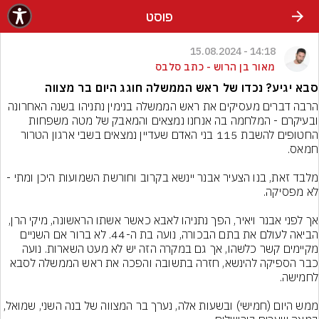
פוסט
14:18 - 15.08.2024
מאור בן הרוש - כתב סלבס
סבא יגיע? נכדו של ראש הממשלה חוגג היום בר מצווה
הרבה דברים מעסיקים את ראש הממשלה בנימין נתניהו בשנה האחרונה 
ובעיקרם - המלחמה בה אנחנו נמצאים והמאבק של מטה משפחות 
החטופים להשבת 115 בני האדם שעדיין נמצאים בשבי ארגון הטרור 
מלבד זאת, בנו הצעיר אבנר יינשא בקרוב וחורשת השמועות היכן ומתי - 
אך לפני אבנר ויאיר, הפך נתניהו לאבא כאשר אשתו הראשונה, מיקי הרן, 
הביאה לעולם את בתם הבכורה, נועה בת ה-44. לא ברור אם השניים 
מקיימים קשר כלשהו, אך גם במקרה הזה יש לא מעט השארות. נועה 
כבר הספיקה להינשא, חזרה בתשובה והפכה את ראש הממשלה לסבא 
ממש היום (חמישי) ובשעות אלה, נערך בר המצווה של בנה השני, שמואל, 