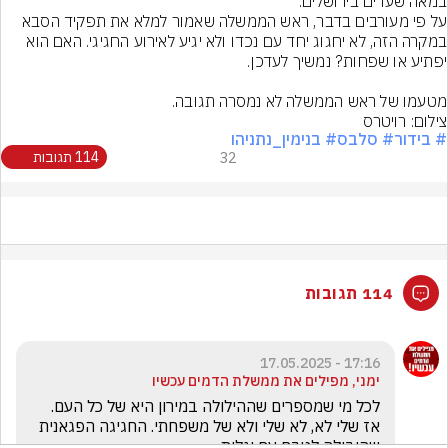
במאה שערים בירושלים.
על פי מעורבים בדבר, ראש הממשלה שאמור למלא את תפקיד הסבא 
במקרה הזה, לא יחגוג יחד עם נכדו ולא יגיע לאירוע החגיגי. האם הוא 
מטעמו של ראש הממשלה לא נמסרה תגובה.
צילום: רויטרס
# בידור
# סלבס
# בנימין_נתניהו
32
114 תגובות
114 תגובות
17:16 - 17.05.2025
ימני, מפילים את ממשלת הדמים עכשיו
לכל מי שמספרים שההילולה במירון היא של כל העם. 
אז שלי לא, לא שלי ולא של משפחתי. החגיגה הפגאנית 
שהובילה לטבח עם וגלות