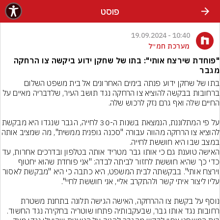
פוסט
10:40 - 19.09.2024
מערכת חמ״ל
"פוחדת שירצח אותי": בתו של שחקן ידוע ביקשה צו הרחקה
מגבר
בתו של שחקן ידוע פנתה בימים האחרונים אל בית משפט השלום 
ברחובות בבקשה להוציא צו הרחקה נגד תושב העיר, שלדבריה מאיים על 
על פי המתלוננת, הנמצאת בשנות ה-30 לחייה, הגבר שנגדו היא 
להוציא צו הרחקה מהווה עבורה "סכנה גופני
במצב שבו היא חוששת לחייה.
האישה טוענת גם כי אותו גבר מטריד אותה בטלפון ובדרכים א
כדי כך שהיא חוששת לחזור לביתה לבדה: "אני פוחדת שהוא יחטוף 
וירצח אותי". בבקשתה לבית המשפט, היא כתבה כי היא "מבקשת לאסור 
נוסף על בקשת צו ההרחקה, האישה הגישה תלונה בתחנת משטרת 
רחובות נגד אותו גבר, שבעקבותיה פתחו שוטריה בחקירה נגד החשוד. 