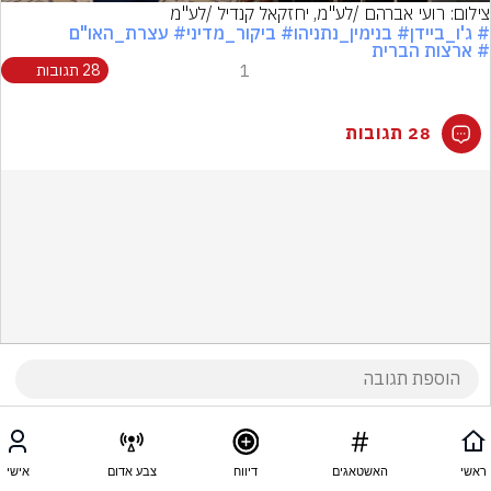
צילום: רועי אברהם /לע"מ, יחזקאל קנדיל /לע"מ
# ג'ו_ביידן
# בנימין_נתניהו
# ביקור_מדיני
# עצרת_האו"ם
# ארצות הברית
1
28 תגובות
28 תגובות
ראשי
האשטאגים
דיווח
צבע אדום
אישי