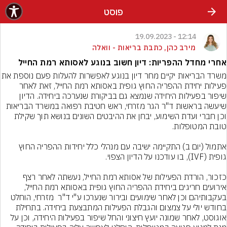
פוסט
12:14 - 19.09.2023
מירב כהן, כתבת בריאות - וואלה
אחרי מחדל ההפריות: דיון חשוב בנוגע לאסותא רמת החייל
משרד הבריאות יקיים מחר דיון בנוגע לאפשרות 
פעילות יחידת ההפריה החוץ גופית באסותא רמת החייל, זאת לאחר 
שיפור בפעילות היחידה שנמצא גם בביקורת שנערכה ביחידה. הדיון 
שיעשה בראשות ד"ר הגר מזרחי, ראש חטיבת רפואה במשרד הבריאות 
וכן חברי ועדת השימוע, יבחן את ההיבטים השונים בנושא תוך שקילת 
אתמול (יום ב) התקיימה ישיבה עם מנהלי כלל יחידות ההפריה החוץ 
כזכור, הורדת הפעילות של אסותא רמת החייל, נעשתה לאחר רצף 
אירועים חריגים ביחידת ההפריה החוץ גופית באסותא רמת החייל, 
בעקבותיהם וכן לאחר שימועים ובירור שנערכו ע"י ד"ר  מזרחי, הוחלט 
בחודש יולי על צמצום והגבלת הפעילות המתבצעת ביחידה. בתחילת 
אוגוסט, לאחר שמונה יועץ חיצוני והחל שיפור בפעילות היחידה, וכן על 