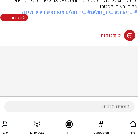
מנת למנוע פגיעה במטופלות, הוחלט לאפשר עליה בפעילות ביחידה.
צילום: ראובן קסטרו
# בריאות
# בית_חולים
# בית חולים אסותא
# היריון ולידה
2 תגובות
2 תגובות
ראשי
האשטאגים
דיווח
צבע אדום
אישי