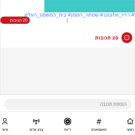
# רדיו_103fm
# שמחה_רוטמן
# בית_המשפט_העליון
2
20 תגובות
20 תגובות
ראשי
האשטאגים
דיווח
צבע אדום
אישי