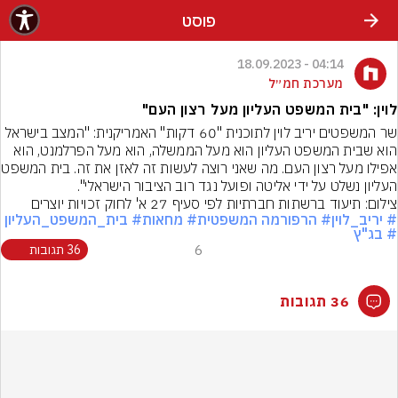
פוסט
04:14 - 18.09.2023
מערכת חמ״ל
לוין: "בית המשפט העליון מעל רצון העם"
שר המשפטים יריב לוין לתוכנית "60 דקות" האמריקנית: "המצב בישראל 
הוא שבית המשפט העליון הוא מעל הממשלה, הוא מעל הפרלמנט, הוא 
אפילו מעל רצון העם. מה
העליון נשלט על ידי אליטה ופועל נגד רוב הציבור הישראלי".
צילום: תיעוד ברשתות חברתיות לפי סעיף 27 א' לחוק זכויות יוצרים
# יריב_לוין
# הרפורמה המשפטית
# מחאות
# בית_המשפט_העליון
# בג"ץ
6
36 תגובות
36 תגובות