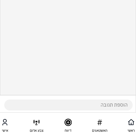
ראשי
האשטאגים
דיווח
צבע אדום
אישי