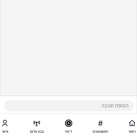
ראשי
האשטאגים
דיווח
צבע אדום
אישי