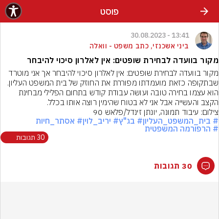
פוסט
13:41 - 30.08.2023
ביני אשכנזי, כתב משפט - וואלה
מקור בוועדה לבחירת שופטים: אין לאלרון סיכוי להיבחר
מקור בוועדה לבחירת שופטים: אין לאלרון סיכוי להיבחר אך אני מוטרד 
שבתקופה כזאת מועמדתו מפוררת את החוזק של בית המשפט העליון. 
הוא עצמו בחירה טובה ועושה עבודת קודש בתחום הפלילי מבחינת 
הקצב והעשייה אבל אני לא בטוח שהימין רוצה אותו בכלל.
צילום: עיבוד תמונה, יונתן זינדל/פלאש 90
# בית_המשפט_העליון
# בג"ץ
# יריב_לוין
# אסתר_חיות
# הרפורמה המשפטית
30 תגובות
30 תגובות