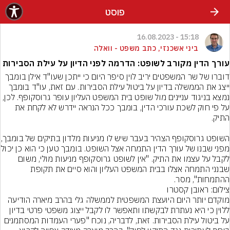
פוסט
15:18 - 16.08.2023
ביני אשכנזי, כתב משפט - וואלה
עורך הדין מקורב לשופט: הדרמה לפני הדיון על עילת הסבירות
דוברו של שר המשפטים יריב לוין סיפר היום כי ייתכן שעו"ד אילן בומבך 
ייצג את הממשלה בדיון על ביטול עילת הסבירות. עם זאת, עו"ד בומבך 
נמצא בניגוד עניינים מול שופט בית המשפט העליון עופר גרוסקופף. לכן, 
על פי חוק לשכת עורכי הדין, בומבך ככל הנראה יידרש לא לקחת את 
השופט גרוסקופף הצהיר בעב
מפני שבנו של עורך הדין התמחה אצל ה
לקבל על עצמו את התיק. "אין לשופט גרוסקופף מניעות מולי, משום 
שבנני התמחה אצלו בבית המשפט העליון והוא סיים את תקופת 
ההתמחות", מסר.
צילום: ראובן קסטרו
מוקדם יותר היום היועצת המשפטית לממשלה גלי בהרב מיארה הודיעה 
ללוין כי היא נעתרת לבקשתו ותאפשר לו לקבל ייצוג משפטי פרטי בדיון 
על ביטול עילת הסבירות. זאת, לדבריה, נוכח "פערי העמדות המסתמנים 