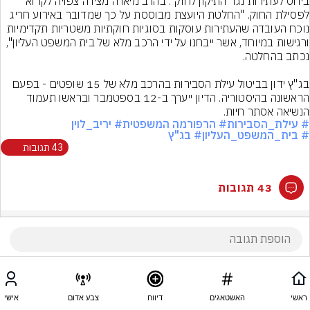
ביחס לעתירות נגד התיקון לחוק". בהרב מיארה מצידה צפויה לקרוא 
לפסילת החוק. "החלטת היועצת מבוססת על כך שמדובר באירוע חריג 
נוכח העובדה שהעתירות עוסקות בסוגיות חוקתיות משטריות תקדימיות 
ורגישות במיוחד, אשר ייבחנו על ידי הרכב מלא של בית המשפט העליון", 
בג"ץ ידון בביטול עילת הסבירות בהרכב מלא של 15 שופטים - בפעם 
הראשונה בהיסטוריה. הדיון ייערך ב-12 בספטמבר ובראשו תעמוד 
הנשיאה אסתר חיות.
# עילת_הסבירות
# הרפורמה המשפטית
# יריב_לוין
# בית_המשפט_העליון
# בג"ץ
43 תגובות
43 תגובות
ראשי
האשטאגים
דיווח
צבע אדום
אישי