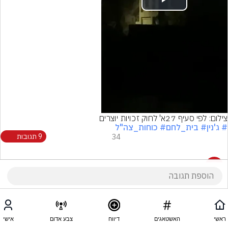
Play
Video
צילום: לפי סעיף 27א' לחוק זכויות יוצרים
# ג'נין
# בית_לחם
# כוחות_צה"ל
34
9 תגובות
9 תגובות
ראשי
האשטאגים
דיווח
צבע אדום
אישי