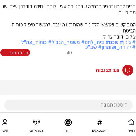
בבית לחם ובכפר חרמלה שבחטיבת עציון לוחמי יחידת דובדבן עצרו שני 
המבוקשים ואמצעי הלחימה שהוחרמו הועברו להמשך טיפול כוחות 
הביטחון.
צילום: דובר צה"ל
# ג'נין
# שכם
# בית_לחם
# משמר_הגבול
# כוחות_צה"ל
# יהודה_ושומרון
# שב"כ
40
15 תגובות
15 תגובות
ראשי
האשטאגים
דיווח
צבע אדום
אישי