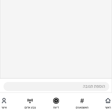
ראשי
האשטאגים
דיווח
צבע אדום
אישי