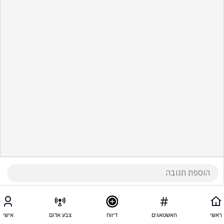
ראשי
האשטאגים
דיווח
צבע אדום
אישי