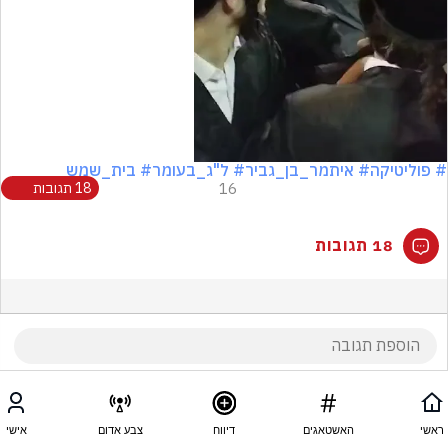
Video
# פוליטיקה
# איתמר_בן_גביר
# ל"ג_בעומר
# בית_שמש
16
18 תגובות
18 תגובות
ראשי
האשטאגים
דיווח
צבע אדום
אישי