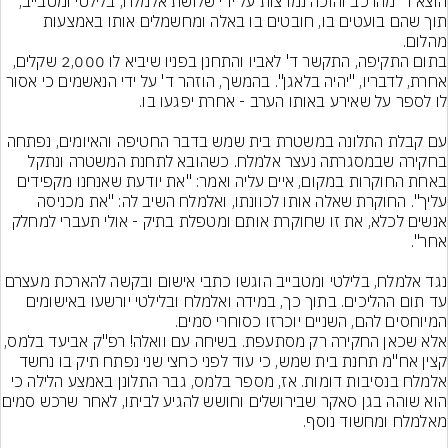
הוצא ד' מהרכב והוכה נמרצות על ידי שלושת אלמלח, בלילטי ומטבייב, 
תוך שהם בועטים בו, חובטים בו באלה ומחשמלים אותו באמצעות 
מהלום.
בתום התקיפה, התקשר ד' לאביו והתחנן בפניו שיביא לו 2,000 שקלים, 
אחרת, לדבריו, "יהיה בלאגן". בהמשך, הוזהר ד' על ידי הנאשמים כי אסור 
עם קבלת התלונה במשטרת בית שמש בדבר החטיפה והאיומים, נפתחה 
בחקירה שבמסגרתה נעצר אלמלח. כשהובא לתחנת המשטרה ונתקל 
באחת החוקרות במקום, איים עליה ואמר: "את יודעת שאנחנו מקפידים 
עליך". החוקרת שאלה אותו לכוונתו, ואלמלח השיב לה: "את מכניסה 
אנשים לכלא, את זו שחוקרת אותם ומטפלת בתיק - אולי תעברי למחלק 
נגד אלמלח, בלילטי ומטבייב הוגשו כתבי אישום ובקשה להארכת מעצרם 
עד תום ההליכים. בתוך כך, במידה ואלמלח ובלילטי יורשעו באישומים 
המיוחסים להם, השניים יוכרזו כסוחרי סמים.
אלא שכאן החקירה רק מסתעפת. בשיחה עם וואלה! רפ"ק אביעד בלמס, 
קצין אח"מ תחנת בית שמש, כי עוד לפני כחצי שני נפתח תיק בו נחשד 
אלמלח בנסיבות דומות. אז, מספר בלמס, גבר התלונן באמצע הלילה כי 
הוא שוהה בגן סאקר שבירושלים