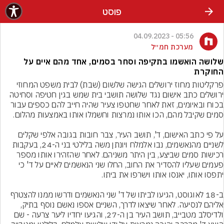
פוסט
05:56 - 04.09.2023
מערכת חמ״ל
שלושה הואשמו בתקיפה וסחר בסמים, אחד מהם איים על
החוקרת
פרקליטות מחוז ירושלים הגישה שלשום (שבת) לבית משפט המחוזי 
ירושלים כתב אישום נגד שלושה תושבי בית שמש בגין חטיפה וסחיטה 
בכוח ובאיומים, זאת לאחר שחטפו צעיר שהיה חייב להם כספים עבור 
על פי כתב האישום, ד', תושב העיר, צבר חובות בגובה אלפי שקלים 
לשניים מהנאשמים, נבו אלמלח ויונתן משה בלילטי בני ה-24, בעקבות 
רכישות סמים שביצע, בין היתר משניהם. לאחר שהזהירו אותו מספר 
פעמים שעליו להסדיר את החוב, החלו שני הנאשמים לאיים על ד' כי 
ב-18 לאוגוסט, הגיעו לביתו של ד' שני הנאשמים ודרשו ממנו להצטרף 
אליהם לנסיעה. לאחר שיצאו לדרך, השניים אספו נאשם נוסף בתיק, 
ולדיסלב מטבייב, תושב העיר בן ה-27, והגיעו יחדיו ליער צרעה - שם 