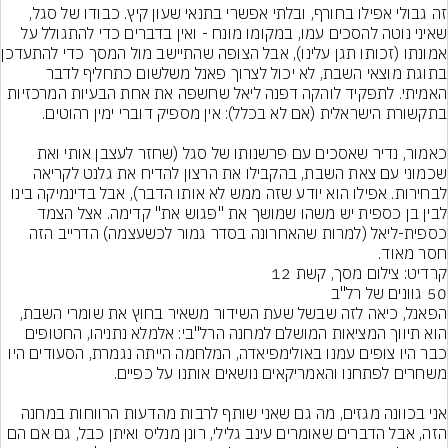
זה גבולי אפילו בחורף, ובלתי אפשרי בתנאי שעון קיץ. כבודו של סגל, 
שאיני נוטה להסכים עמו, במקומו מונח - ואין בדברים כדי להתגולל על 
אמונתו (זכותו תגן ע
בתוגת מוצאי השבת, לא יכול לצרוך פאנל משלשום כתחליף לדבר 
האמיתי. לתפקיד לוהקה דפנה ליאל שחשפה את אחת הבעיות המרכזיות 
כאמור, נדיר שאסכים עם פרשנותו של סגל (שחזר לעצבן אותי ואת 
שכמוני עם צאת השבת, בהקבילו את הרצון להדיח את גלנט לקריאה 
לבחירות. אפילו הוא יודע שזה ממש לא אותו הדבר), אבל בדינמיקה בינו 
לבין בן כספית יש משהו שמושך את "פגוש את" קדימה. אצל הצמד 
כספית-ליאל (למרות שהאחרונה בסדר גמור לכשעצמה) הדרייב הזה 
חסר מאוד.
קרדיט: צילום מסך, קשת 12
הפאנל, כיאה לזה שבשל שעת השידור משאיר בחוץ את שומרי השבת, 
הוא תיווך המציאות המושלם למחנה הרל"בי: אלמלא נתניהו, החטופים 
כבר היו צופים עמנו באולימפיאדה, המלחמה הייתה נגמרת, הסעודים היו 
אני בכוונה מגזים, מה גם שאני שותף לרבות מהדעות הרווחות במחנה 
הזה, אבל הדברים שאומרים עינב גלילי, רונן מנליס ואיתן כבל, גם אם הם 