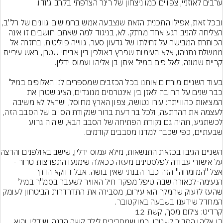
ובכל זאת, אפילו התכנית הזאת שנצבעה אמש בחמישים גוונים 
הצליחה להניב רגע אחד מרתק. לא, בניגוד למה שאתם חושבים זו אינה 
הכותרת המבישה על זחילתו של גדעון סער, גווייה פוליטית, בחזרה אל 
ממשלת נתניהו, אלא העימות שפרץ באולפן בין אביחי שטרן, ראש עיריית 
בעוד השניים מורחים אותנו בכל הכזבים שמספרים לנו האלופים במיל' 
כבר שנים על החובה לאזן בין אינטרסים מנוגדים, הציג שטרן את 
המציאות כהווייתה: עירו נטושה, צפון הארץ מחוסל, ישראל לא משיבה 
לעצמה את ההרתעה, ולכל בר דעת ברור שנקודת הסיום של הסבב הזה, 
לכשתגיע, תהיה גם נקודת הפתיחה של הסבב הבא, שיהיה גרוע 
השניים הגיבו בכזאת 
על אישורי עבודה לפלסטינים מעזה ככאלה שימנעו התפרצות טרור - 
אצל "המומחה" הזה כבר הבנתי שאין בושה. אבל דווקא הדרך 
הנעימה-לכאורה שבה טיפל מפקד חיל האוויר לשעבר בסמ"ר במיל' 
שהעז לזעוק שהמלך הוא עירום, מסבירה את התדרדרות הביטחון לעומק 
המחדל שידענו בשבעה באוקטובר.
קרדיט: צילום מסך, קשת 12
בן אליהו הסביר לשטרן, כמו שמסבירים לילד קשה הבנה, שידלין והוא 