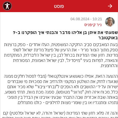
פוסט
10:21 - 04.08.2024
ניר קיפניס
שמעתי את איתן בן אליהו מדבר והבנתי איך הופקרנו ב-7
באוקטובר
בעת המאבקים סביב החקיקה המשפטית, העלו אחדים - ספק ברצינות 
ספק מתוך הומור מריר - את הרעיון של פיצול מדינת ישראל לשתי 
מדינות. חזון שתי המדינות בכחול לבן, בין ישראל הליברלית, המתקדמת 
והנאורה, לפחות בעיני "מייסדיה", לבין ישראל האמונית, המסורתית 
ההצעה הזאת, אפילו כשעשוע אינטלקטואלי (מבלי לפסול חלקים ממנה 
שנועדו לחזק את השלטון המקומי ולהרחיב את סמכויות מי שנבחרים 
ישירות על ידי התושבים ולא הופכים ל"נבחרי ציבור" שלא מכיר אותם 
כלל, מכוח איזה חוק "נורווגי" מטופש), ספגה מכת מוות, תרתי משמע, 
באותה שבת אכזרית שבה התברר שבעיני אויבינו אין הבדל בין תומכי 
והנה זה פלא: חזון שתי המדינות (ישראל ויהודה, לא ישראל ופלסטין) קם 