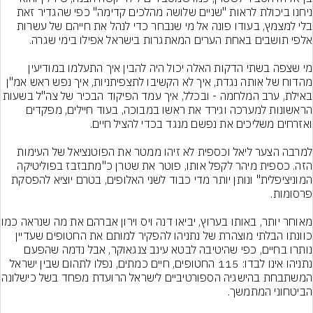
ניחנו ביכולת לראות "שניים שלושה מהלכים קדימה" כפי שהגדיר זאת 
בלי למצמץ, בעודו פונה אל מי שנבחר כדי לנהל את חייהם של עשרות 
מי שצפה בשתי הדקות האלה יכול היה להבין איך התעלמו במודיעין 
מהדוח של אותה נגדת, איך לא הקשיבו לתצפיתניות, איך נפש ראש אמ"ן 
באילת, ערב המלחמה - ובכלל, איך עמד הפיקוד הבכיר של צה"ל ב
הראשונות למערכה וגירד את ראשו במבוכה, בעוד חיילים, מפקדים 
למרבה הצער ליאל וכספית לא זיהו ממטר את הפוטנציאל של העימות 
הזה. כספית מיהר לקפל אותו, פוטר את שטרן כ"מתבזבז בפוליטיקה 
המוניציפלית" ונותן יותר מדי כבוד לשני האלופים, בטרם יוציא להפסקת 
מאוחר יותר, באותו בערוץ, יביא
כוונתו הבלתי מוצהרת של נתניהו להפקיר למותם את החטופים שעדיין 
נותרו בחיים, כפי שהיטיבה לבטא עינב צנגאוקר, אבל נדמה שהפעם 
נתניהו אינו לבדו: 115 החטופים, חיים כמתים, נפלו לתהום שבין ישראל 
המשתבחת בהישגיה הספורטיביים לישראל