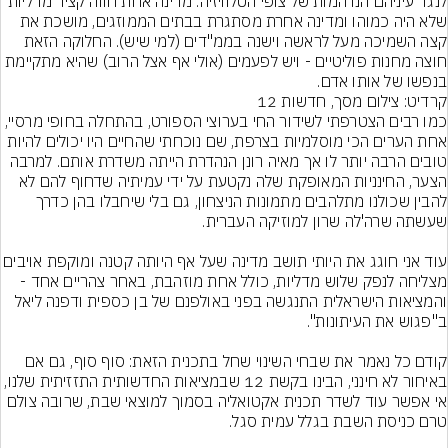
לנגד עיניהם הנדהמות של צופי הטלוויזיה: מדינה אחת חווה קציר מדליות 
שלא היה כמוהו ומדינה אחרת מסתגרת בבתים הממוזגים, מושכת את 
קצה השמיכה מעל לראשה וישנה בממ"דים (למי שיש). החלוקה הזאת 
חוצה מחנות פוליטיים - ויש לפעמים (אולי אף אצל הרוב) שהיא מתקיימת 
בנפשו של אותו אדם.
קרדיט: צילום מסך, חדשות 12
כמו רבים הצטרפתי לשידור החי בערוצי הספורט, בהתחלה בחופי מרסיי, 
אחת הערים הכי מוסלמיות בצרפת, שם נוכחתי שהחיים היו יכולים להיות 
טובים הרבה יותר לו אך מאיה רונן הנהדרת הייתה משדרת אותם. למרבה 
הצער, החינניות המאופקת שלה נקטעת על ידי עמיתיה שדחוף להם לא 
להבין שכולנו מתלהבים מתמונות הניצחון, גם בלי שיחבלו בהן כדרך 
עוד אני חוגג את היותי תושב מדינה שעל אף היותה קטנה
מצליחה לנפק שלוש מדליות, כולל אחת מוזהבת, באחר צהריים אחד - 
והמציאות הישראלית התנגשה בפני באולפנם של בן כספית ודפנה ליאל 
קודם כל נאמר את שבחי השינוי שחל בתכנית הזאת: סוף סוף, גם אם 
באיחור לא חינני, הבינו בקשת 12 שבמציאות החדשותית התזזיתית שלנו, 
אי אפשר עוד לשדר תכנית אקטואליה בסמוך למוצאי שבת, שרובה צולם 