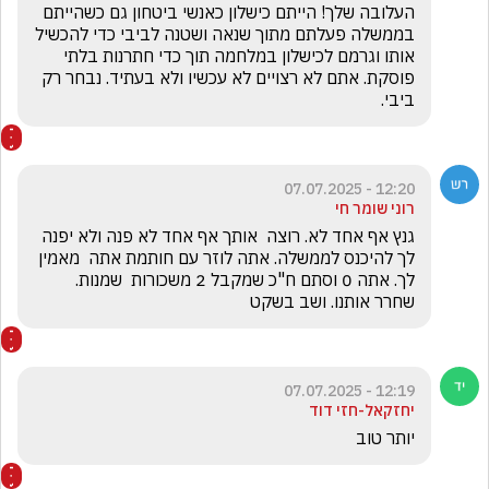
העלובה שלך! הייתם כישלון כאנשי ביטחון גם כשהייתם 
בממשלה פעלתם מתוך שנאה ושטנה לביבי כדי להכשיל 
אותו וגרמם לכישלון במלחמה תוך כדי חתרנות בלתי 
פוסקת. אתם לא רצויים לא עכשיו ולא בעתיד. נבחר רק 
ביבי.
12:20 - 07.07.2025
רוני שומר חי
גנץ אף אחד לא. רוצה  אותך אף אחד לא פנה ולא יפנה 
לך להיכנס לממשלה. אתה לוזר עם חותמת אתה  מאמין 
לך. אתה 0 וסתם ח"כ שמקבל 2 משכורות  שמנות. 
שחרר אותנו. ושב בשקט
12:19 - 07.07.2025
יחזקאל-חזי דוד
יותר טוב