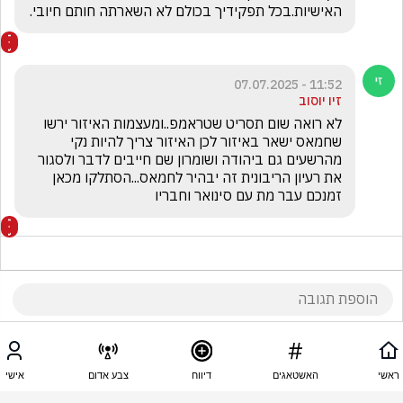
האישיות.בכל תפקידיך בכולם לא השארתה חותם חיובי.
11:52 - 07.07.2025
זיו יוסוב
לא רואה שום תסריט שטראמפ..ומעצמות האיזור ירשו 
שחמאס ישאר באיזור לכן האיזור צריך להיות נקי 
מהרשעים גם ביהודה ושומרון שם חייבים לדבר ולסגור 
את רעיון הריבונית זה יבהיר לחמאס...הסתלקו מכאן 
זמנכם עבר מת עם סינואר וחבריו
11:50 - 07.07.2025
אלמוג ג׳אן
ראשי
האשטאגים
דיווח
צבע אדום
אישי
גנץ   עוד  לא  המון  זמן  ואתה  עים  המפלגה  שלך  
הולכים לפח  האשפה  של  ההיסטוריה 