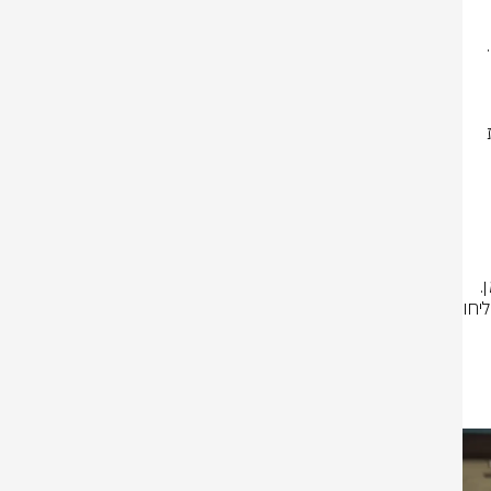
לא יצאנו להגן על המדינה במלחמת קיום, כדי לחזור למלחמה בתוכנו. חטופינו 
המזרח התיכון כולו משתנה – וראש הממשלה רוצה לשנות את הוועדה לבחירת 
אם תצעדו בדרך הזו, המדינה תשוב לרעוד, והאסון הבא, הוא רק שאלה של זמן. 
אתם תיכשלו ותתקפלו. ואם תנצלו כוח פוליטי בלי להתחשב בכלל הציבור ותצליחו 