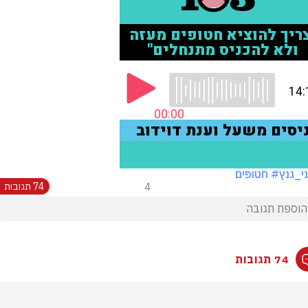
י_גנץ
# חטופים
4
74 תגובות
74 תגובות