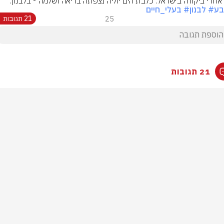
אחרי ביקורה בישראל: כלבת הים יוליה נצפתה בריאה ושלמה - בלבנון.
בע
# לבנון
# בעלי_חיים
25
21 תגובות
21 תגובות