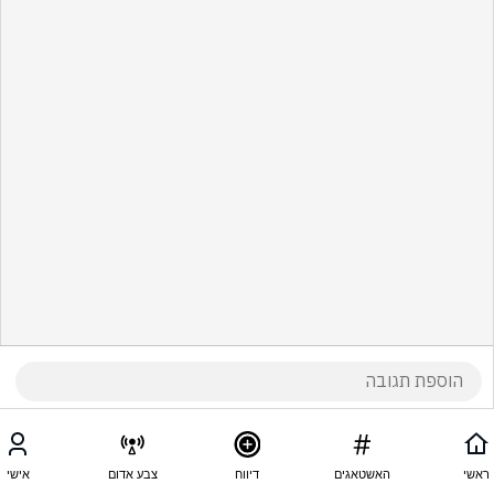
ראשי
האשטאגים
דיווח
צבע אדום
אישי